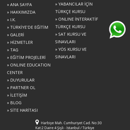
» YABANCILAR İÇİN
» ANA SAYFA
TÜRKÇE KURSU
» HAKKIMIZDA
» ONLINE İNTERAKTİF
» I.K.
TÜRKÇE KURSU
» TÜRKİYE'DE EĞİTİM
» SAT KURSU VE
» GALERİ
SINAVLARI
» HİZMETLER
» YÖS KURSU VE
» TAG
SINAVLARI
» EĞİTİM PROJELERİ
» ONLINE EDUCATION
CENTER
» DUYURULAR
» PARTNER OL
» İLETİŞİM
» BLOG
» SİTE HARİTASI
Harbiye Mah. Cumhuriyet Cad. No:30
Kat:2 Daire:4 Şişli - İstanbul / Türkiye