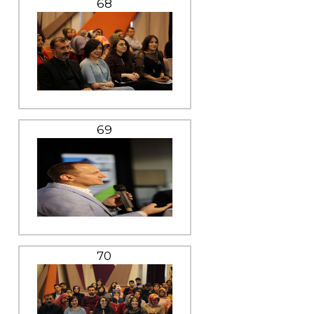
68
69
70