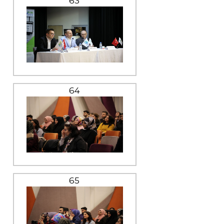
63
64
65