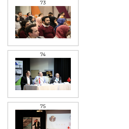
73
74
75