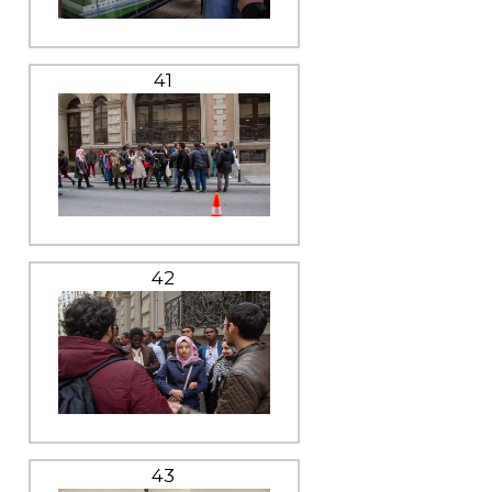
41
42
43