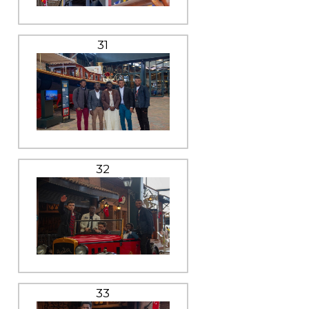
31
32
33