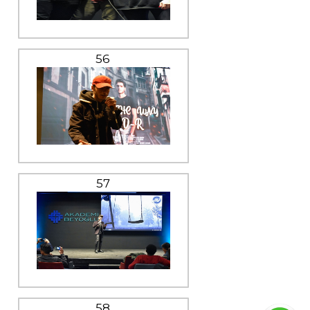
56
57
58