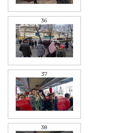
36
37
38