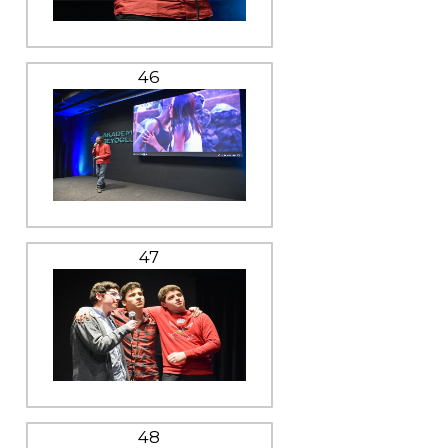
46
47
48