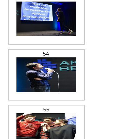
54
55