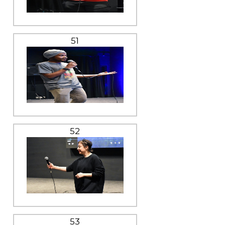
51
52
53