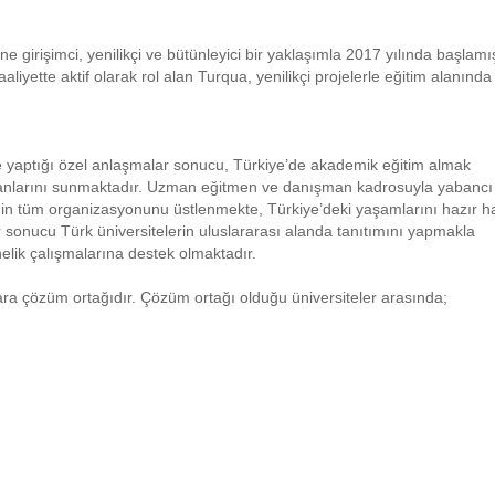
e girişimci, yenilikçi ve bütünleyici bir yaklaşımla 2017 yılında başlamış
liyette aktif olarak rol alan Turqua, yenilikçi projelerle eğitim alanında
e yaptığı özel anlaşmalar sonucu, Türkiye’de akademik eğitim almak
mkanlarını sunmaktadır. Uzman eğitmen ve danışman kadrosuyla yabancı
inin tüm organizasyonunu üstlenmekte, Türkiye’deki yaşamlarını hazır h
r sonucu Türk üniversitelerin uluslararası alanda tanıtımını yapmakla
önelik çalışmalarına destek olmaktadır.
lara çözüm ortağıdır. Çözüm ortağı olduğu üniversiteler arasında;