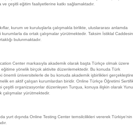
 çeşitli eğitim faaliyetlerine katkı sağlamaktadır.
vakıflar, kurum ve kuruluşlarla çalışmakla birlikte, uluslararası anlamda
rli kurumlarla da ortak çalışmalar yürütmektedir. Taksim İstiklal Caddesi
taklığı bulunmaktadır.
cation Center markasıyla akademik olarak başta Türkçe olmak üzere
ne eğitime yönelik birçok aktivite düzenlemektedir. Bu konuda Türk
daki önemli üniversitelerle de bu konuda akademik işbirlikleri gerçekleştir
elik en aktif çalışan kurumlardan biridir. Online Türkçe Öğretimi Sertifi
i çeşitli organizasyonlar düzenleyen Turqua, konuya ilişkin olarak Yun
k çalışmalar yürütmektedir.
 yurt dışında Online Testing Center temsilcilikleri vererek Türkiye’nin
dır.