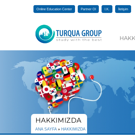
Online Education Center
Partner Ol
I.K.
İletişim
HAKK
HAKKIMIZDA
ANA SAYFA
»
HAKKIMIZDA