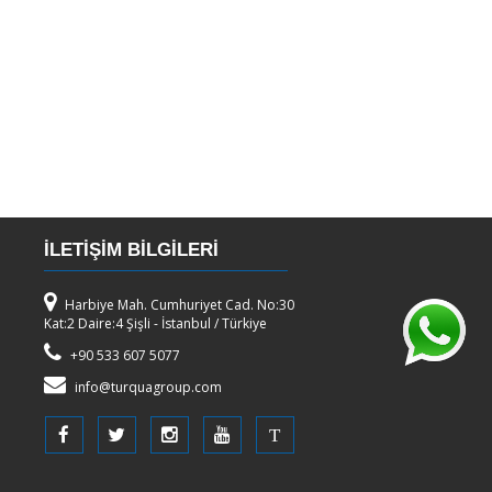
İLETİŞİM BİLGİLERİ
Harbiye Mah. Cumhuriyet Cad. No:30
Kat:2 Daire:4 Şişli - İstanbul / Türkiye
+90 533 607 5077
info@turquagroup.com
T