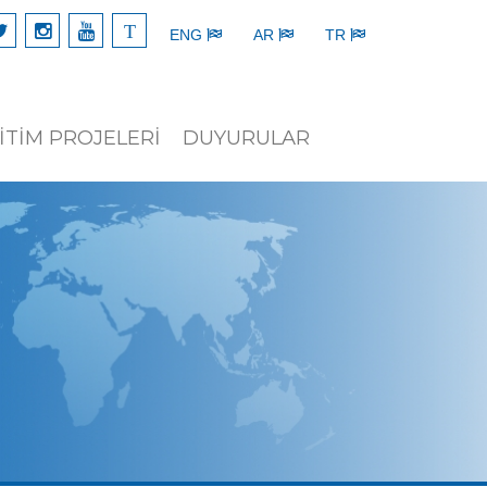
T
ENG
AR
TR
İTİM PROJELERİ
DUYURULAR