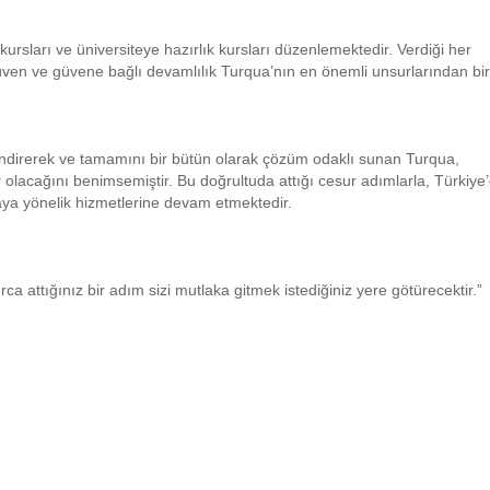
rsları ve üniversiteye hazırlık kursları düzenlemektedir. Verdiği her
Güven ve güvene bağlı devamlılık Turqua’nın en önemli unsurlarından biri
llendirerek ve tamamını bir bütün olarak çözüm odaklı sunan Turqua,
 olacağını benimsemiştir. Bu doğrultuda attığı cesur adımlarla, Türkiye’
aya yönelik hizmetlerine devam etmektedir.
urca attığınız bir adım sizi mutlaka gitmek istediğiniz yere götürecektir.”