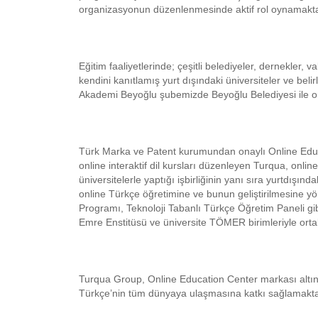
organizasyonun düzenlenmesinde aktif rol oynamakta ve
Eğitim faaliyetlerinde; çeşitli belediyeler, dernekler, 
kendini kanıtlamış yurt dışındaki üniversiteler ve beli
Akademi Beyoğlu şubemizde Beyoğlu Belediyesi ile or
Türk Marka ve Patent kurumundan onaylı Online Edu
online interaktif dil kursları düzenleyen Turqua, onli
üniversitelerle yaptığı işbirliğinin yanı sıra yurtdışın
online Türkçe öğretimine ve bunun geliştirilmesine yön
Programı, Teknoloji Tabanlı Türkçe Öğretim Paneli gib
Emre Enstitüsü ve üniversite TÖMER birimleriyle orta
Turqua Group, Online Education Center markası altında
Türkçe’nin tüm dünyaya ulaşmasına katkı sağlamakta