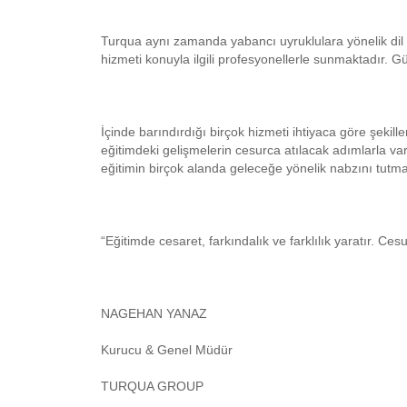
Turqua aynı zamanda yabancı uyruklulara yönelik dil ku
hizmeti konuyla ilgili profesyonellerle sunmaktadır. 
İçinde barındırdığı birçok hizmeti ihtiyaca göre şeki
eğitimdeki gelişmelerin cesurca atılacak adımlarla var
eğitimin birçok alanda geleceğe yönelik nabzını tutm
“Eğitimde cesaret, farkındalık ve farklılık yaratır. Ces
NAGEHAN YANAZ
Kurucu & Genel Müdür
TURQUA GROUP