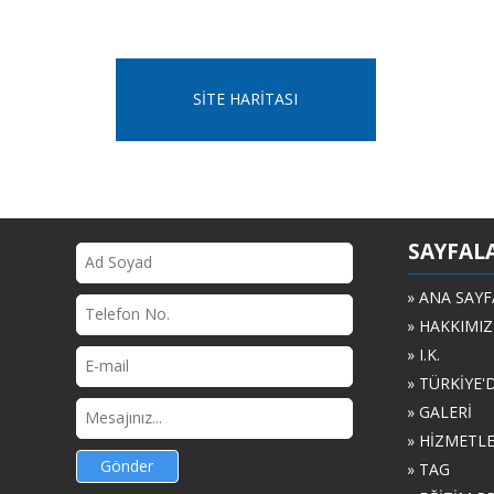
SİTE HARİTASI
SAYFAL
» ANA SAYF
» HAKKIMI
» I.K.
» TÜRKİYE'
» GALERİ
» HİZMETL
Gönder
» TAG