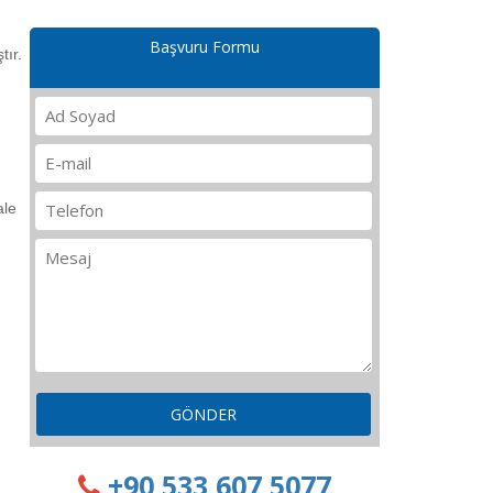
Başvuru Formu
tır.
ale
GÖNDER
+90 533 607 5077