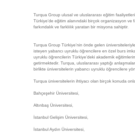
Turqua Group ulusal ve uluslararası eğitim faaliyetlerin
Türkiye’de eğitim alanındaki birçok organizasyon ve faa
farkındalık ve farklılık yaratan bir misyona sahiptir.
Turqua Group Türkiye’nin önde gelen üniversiteleriyl
isteyen yabancı uyruklu öğrencilere en özel burs i
uyruklu öğrencilerin Türkiye’deki akademik eğitimler
getirmektedir. Turqua, uluslararası yaptığı anlaşmala
birlikte üniversitelerin yabancı uyruklu öğrencilere y
Turqua üniversitelerin ihtiyacı olan birçok konuda on
Bahçeşehir Üniversitesi,
Altınbaş Üniversitesi,
İstanbul Gelişim Üniversitesi,
İstanbul Aydın Üniversitesi,