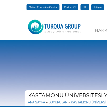
Online Education Center
Partner Ol
I.K.
İletişim
HAKK
KASTAMONU ÜNİVERSİTESİ 
ANA SAYFA
»
DUYURULAR
»
KASTAMONU ÜNİVERSİ