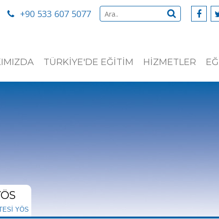
+90 533 607 5077
IMIZDA
TÜRKİYE'DE EĞİTİM
HİZMETLER
EĞ
YÖS
TESİ YÖS