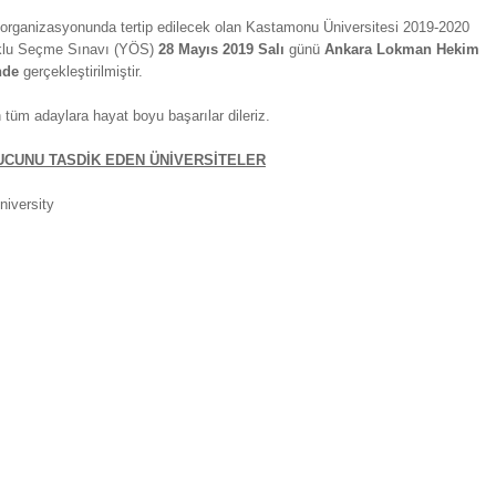
organizasyonunda tertip edilecek olan Kastamonu Üniversitesi 2019-2020
klu Seçme Sınavı (YÖS)
28 Mayıs 2019 Salı
günü
Ankara Lokman Hekim
nde
gerçekleştirilmiştir.
 tüm adaylara hayat boyu başarılar dileriz.
CUNU TASDİK EDEN ÜNİVERSİTELER
iversity