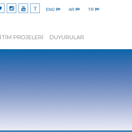
T
ENG
AR
TR
İTİM PROJELERİ
DUYURULAR