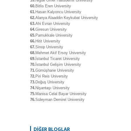
59.
Niğde Ömer Halisdemir University
60.
Bitlis Eren University
61.
Hasan Kalyoncu University
62.
Alanya Alaaddin Keykubat University
63.
Ahi Evran University
64.
Giresun University
65.
Pamukkale University
66.
Hitit University
67.
Sinop University
68.
Mehmet Akif Ersoy University
69.
İstanbul Ticaret University
70.
İstanbul Gelişim University
71.
Gümüşhane University
72.
Piri Reis University
73.
Doğuş University
74.
Nişantaşı University
75.
Manisa Celal Bayar University
76.
Süleyman Demirel University
DİĞER BLOGLAR