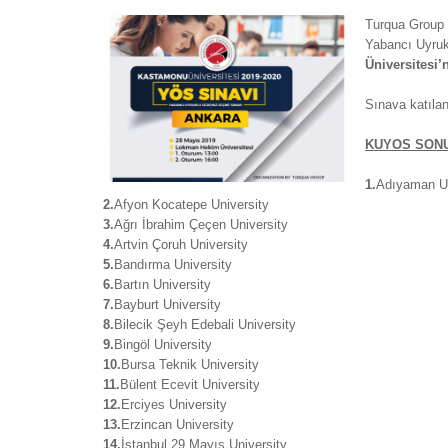
Turqua Group 
Yabancı Uyru
Üniversitesi’
Sınava katılan
KUYOS SONU
1.
Adıyaman Un
2.
Afyon Kocatepe University
3.
Ağrı İbrahim Çeçen University
4.
Artvin Çoruh University
5.
Bandırma University
6.
Bartın University
7.
Bayburt University
8.
Bilecik Şeyh Edebali University
9.
Bingöl University
10.
Bursa Teknik University
11.
Bülent Ecevit University
12.
Erciyes University
13.
Erzincan University
14.
İstanbul 29 Mayıs University